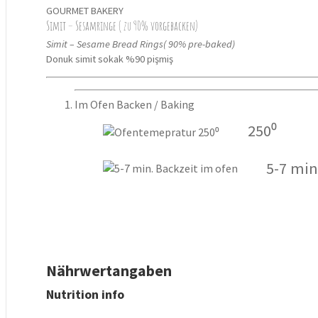
GOURMET BAKERY
Simit – Sesamringe ( zu 90% vorgebacken)
Simit – Sesame Bread Rings( 90% pre-baked)
Donuk simit sokak %90 pişmiş
Im Ofen Backen / Baking
250⁰
5-7 min
Nährwertangaben
Nutrition info