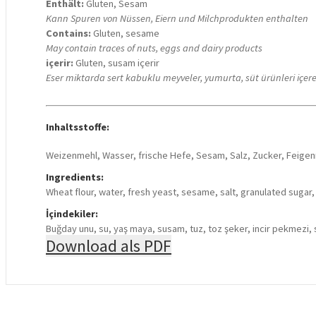
Enthält:
Gluten, Sesam
Kann Spuren von Nüssen, Eiern und Milchprodukten enthalten
Contains:
Gluten, sesame
May contain traces of nuts, eggs and dairy products
içerir:
Gluten, susam içerir
Eser miktarda sert kabuklu meyveler, yumurta, süt ürünleri içere
Inhaltsstoffe:
Weizenmehl, Wasser, frische Hefe, Sesam, Salz, Zucker, Feig
Ingredients:
Wheat flour, water, fresh yeast, sesame, salt, granulated sugar
İçindekiler:
Buğday unu, su, yaş maya, susam, tuz, toz şeker, incir pekmezi, s
Download als PDF