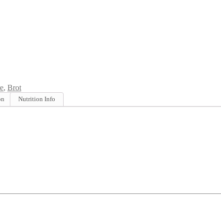
e
,
Brot
on
Nutrition Info