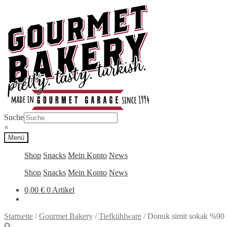
Zur
Zum
Navigation
Inhalt
springen
springen
Suche
×
Menü
Shop
Snacks
Mein Konto
News
Shop
Snacks
Mein Konto
News
0,00
€
0 Artikel
Startseite
/
Gourmet Bakery
/
Tiefkühlware
/
Donuk simit sokak %90 
🔍