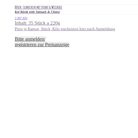
Börek-Schnecken mit Spinat & Weisskäse
Kol Börek with Spinach & Cheese
2.907.832
Inhalt: 35 Stück a 220g
Preis je Karton, Stück, Kilo erscheinen hier nach Anmeldung
Bitte anmelden/
registrieren zur Preisanzeige