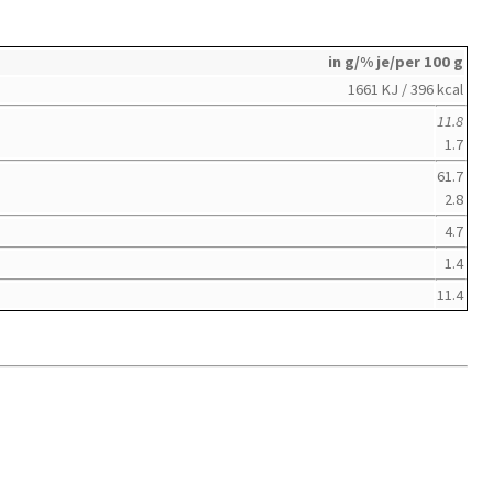
in g/% je/per 100 g
1661 KJ / 396 kcal
11.8
1.7
61.7
2.8
4.7
1.4
11.4