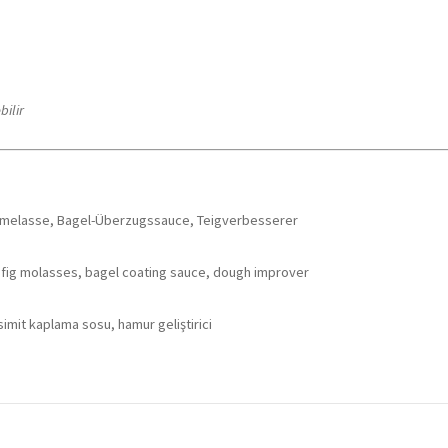
bilir
enmelasse, Bagel-Überzugssauce, Teigverbesserer
, fig molasses, bagel coating sauce, dough improver
imit kaplama sosu, hamur geliştirici