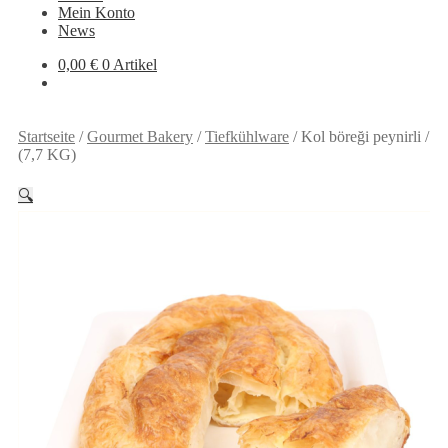
Mein Konto
News
0,00
€
0 Artikel
Startseite
/
Gourmet Bakery
/
Tiefkühlware
/
Kol böreği peynirli /
(7,7 KG)
🔍