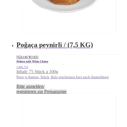
Poğaça peynirli / (7,5 KG)
Poğaça mit Weisskäse
Poğaça with White Cheese
2.805.713
Inhalt: 75 Stück a 100g
Preis je Karton, Stück, Kilo erscheinen hier nach Anmeldung
Bitte anmelden/
registrieren zur Preisanzeige