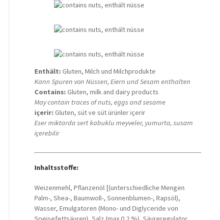
Enthält:
Gluten, Milch und Milchprodukte
Kann Spuren von Nüssen, Eiern und Sesam enthalten
Contains:
Gluten, milk and dairy products
May contain traces of nuts, eggs and sesame
içerir:
Gluten, süt ve süt ürünler içerir
Eser miktarda sert kabuklu meyveler, yumurta, susam
içerebilir
Inhaltsstoffe:
Weizenmehl, Pflanzenöl [(unterschiedliche Mengen
Palm-, Shea-, Baumwoll-, Sonnenblumen-, Rapsöl),
Wasser, Emulgatoren (Mono- und Diglyceride von
Speisefettsäuren), Salz (max 0,2 %), Säureregulator