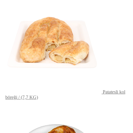
Patatesli kol
böreği / (7,7 KG)