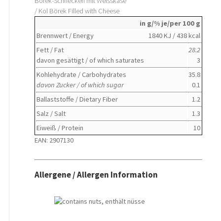
Börek-Schnecken mit Weisskäse
/ Kol Börek Filled with Cheese
in g/% je/per 100 g
Brennwert / Energy
1840 KJ / 438 kcal
Fett / Fat
28.2
davon gesättigt / of which saturates
3
Kohlehydrate / Carbohydrates
35.8
davon Zucker / of which sugar
0.1
Ballaststoffe / Dietary Fiber
1.2
Salz / Salt
1.3
Eiweiß / Protein
10
EAN: 2907130
Allergene / Allergen Information