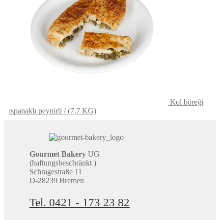
Kol böreği
ıspanaklı peynirli / (7,7 KG)
Gourmet Bakery
UG
(haftungsbeschränkt )
Schragestraße 11
D-28239 Bremen
Tel. 0421 - 173 23 82