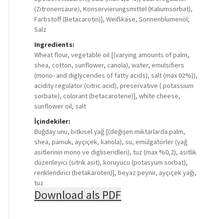
(Zitronensäure), Konservierungsmittel (Kaliumsorbat),
Farbstoff (Betacarotin)], Weißkäse, Sonnenblumenöl,
Salz
Ingredients:
Wheat flour, vegetable oil [(varying amounts of palm,
shea, cotton, sunflower, canola), water, emulsifiers
(mono- and diglycerides of fatty acids), salt (max 02%)),
acidity regulator (citric acid), preservative ( potassium
sorbate), colorant (betacarotene)], white cheese,
sunflower oil, salt
İçindekiler:
Buğday unu, bitkisel yağ [(değişen miktarlarda palm,
shea, pamuk, ayçiçek, kanola), su, emülgatörler (yağ
asitlerinin mono ve digliseridleri), tuz (max %0,2), asitlik
düzenleyici (sitrik asit), koruyucu (potasyum sorbat),
renklendirici (betakaroten)], beyaz peynir, ayçiçek yağı,
tuz
Download als PDF