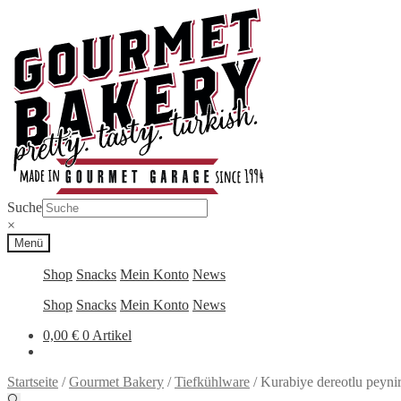
Zur
Zum
Navigation
Inhalt
springen
springen
Suche
×
Menü
Shop
Snacks
Mein Konto
News
Shop
Snacks
Mein Konto
News
0,00
€
0 Artikel
Startseite
/
Gourmet Bakery
/
Tiefkühlware
/
Kurabiye dereotlu peynir
🔍