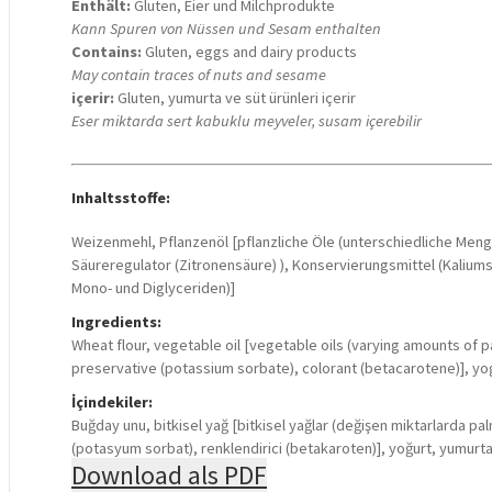
Enthält:
Gluten, Eier und Milchprodukte
Kann Spuren von Nüssen und Sesam enthalten
Contains:
Gluten, eggs and dairy products
May contain traces of nuts and sesame
içerir:
Gluten, yumurta ve süt ürünleri içerir
Eser miktarda sert kabuklu meyveler, susam içerebilir
Inhaltsstoffe:
Weizenmehl, Pflanzenöl [pflanzliche Öle (unterschiedliche Meng
Säureregulator (Zitronensäure) ), Konservierungsmittel (Kaliumso
Mono- und Diglyceriden)]
Ingredients:
Wheat flour, vegetable oil [vegetable oils (varying amounts of pal
preservative (potassium sorbate), colorant (betacarotene)], yogh
İçindekiler:
Buğday unu, bitkisel yağ [bitkisel yağlar (değişen miktarlarda palm
(potasyum sorbat), renklendirici (betakaroten)], yoğurt, yumurta, 
Download als PDF