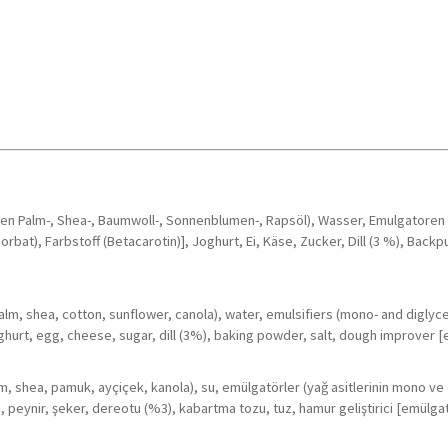
en Palm-, Shea-, Baumwoll-, Sonnenblumen-, Rapsöl), Wasser, Emulgatoren 
rbat), Farbstoff (Betacarotin)], Joghurt, Ei, Käse, Zucker, Dill (3 %), Bac
m, shea, cotton, sunflower, canola), water, emulsifiers (mono- and diglycerid
urt, egg, cheese, sugar, dill (3%), baking powder, salt, dough improver [em
, shea, pamuk, ayçiçek, kanola), su, emülgatörler (yağ asitlerinin mono ve dig
peynir, şeker, dereotu (%3), kabartma tozu, tuz, hamur geliştirici [emülgatör