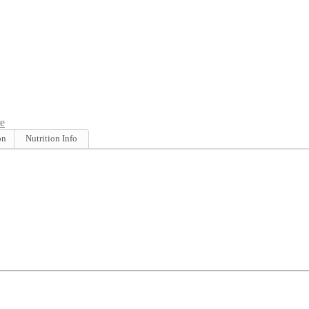
e
on
Nutrition Info