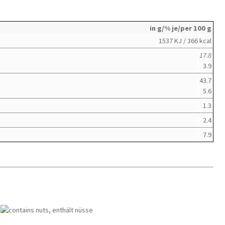
in g/% je/per 100 g
1537 KJ / 366 kcal
17.8
3.9
43.7
5.6
1.3
2.4
7.9