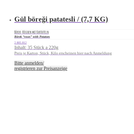
Gül böreği patatesli / (7,7 KG)
Börek-Röschen mit Kartoffeln
Börek “roses” with Potatoes
2.805.812
Inhalt: 35 Stück a 220g
Preis je Karton, Stück, Kilo erscheinen hier nach Anmeldung
Bitte anmelden/
registrieren zur Preisanzeige