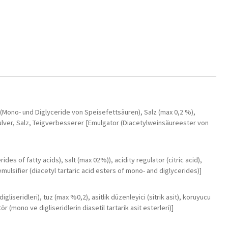
(Mono- und Diglyceride von Speisefettsäuren), Salz (max 0,2 %),
kpulver, Salz, Teigverbesserer [Emulgator (Diacetylweinsäureester von
es of fatty acids), salt (max 02%)), acidity regulator (citric acid),
ulsifier (diacetyl tartaric acid esters of mono- and diglycerides)]
liseridleri), tuz (max %0,2), asitlik düzenleyici (sitrik asit), koruyucu
 (mono ve digliseridlerin diasetil tartarik asit esterleri)]