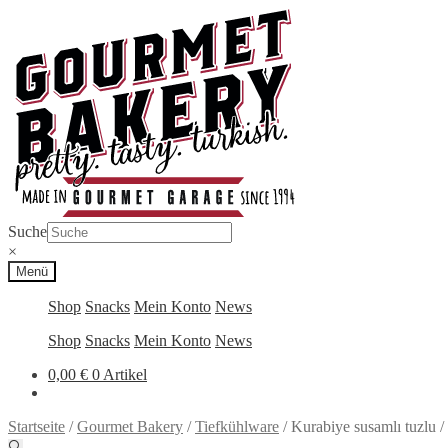
Zur
Zum
Navigation
Inhalt
springen
springen
Suche
×
Menü
Shop
Snacks
Mein Konto
News
Shop
Snacks
Mein Konto
News
0,00
€
0 Artikel
Startseite
/
Gourmet Bakery
/
Tiefkühlware
/
Kurabiye susamlı tuzlu 
🔍