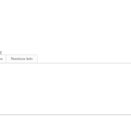
e
on
Nutrition Info