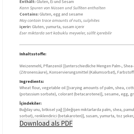
Enthält:
Gluten, Ei und Sesam
Kann Spuren von Nüssen und Sulfiten enthalten
Contains:
Gluten, egg and sesame
May contain trace amounts of nuts, sulphites
içerir:
Gluten, yumurta, susam içerir
Eser miktarda sert kabuklu meyveler, sülfit içerebilir
Inhaltsstoffe:
Weizenmehl, Pflanzenöl [(unterschiedliche Mengen Palm-, Shea-
(Zitronensäure), Konservierungsmittel (Kaliumsorbat), Farbstoff 
Ingredients:
Wheat flour, vegetable oil [(varying amounts of palm, shea, cotto
(potassium sorbate), colorant (betacarotene)], sesame, egg, gr
İçindekiler:
Buğday unu, bitkisel yağ [(değişen miktarlarda palm, shea, pamuk, 
sorbat), renklendirici (betakaroten)], susam, yumurta, toz şeker
Download als PDF