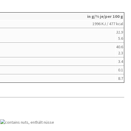
in g/% je/per 100 g
1996 KJ / 477 kcal
31.9
5.6
40.6
2.3
3.4
0.1
8.7