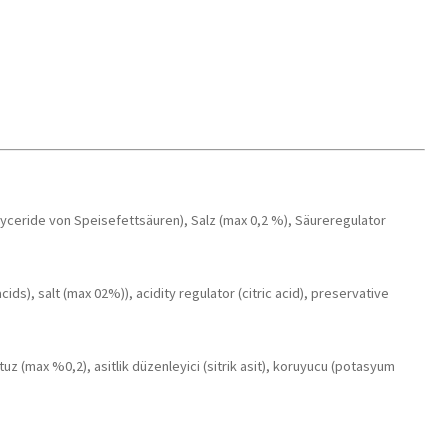
yceride von Speisefettsäuren), Salz (max 0,2 %), Säureregulator
ds), salt (max 02%)), acidity regulator (citric acid), preservative
tuz (max %0,2), asitlik düzenleyici (sitrik asit), koruyucu (potasyum