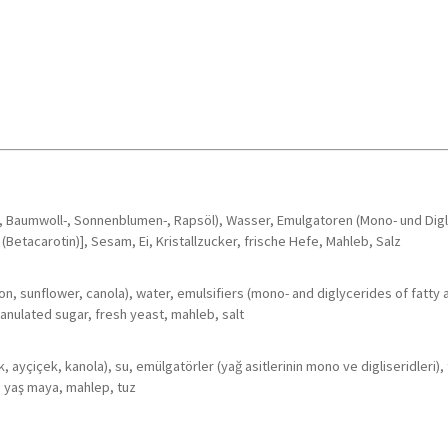
, Baumwoll-, Sonnenblumen-, Rapsöl), Wasser, Emulgatoren (Mono- und Digl
(Betacarotin)], Sesam, Ei, Kristallzucker, frische Hefe, Mahleb, Salz
n, sunflower, canola), water, emulsifiers (mono- and diglycerides of fatty aci
anulated sugar, fresh yeast, mahleb, salt
ayçiçek, kanola), su, emülgatörler (yağ asitlerinin mono ve digliseridleri), 
, yaş maya, mahlep, tuz