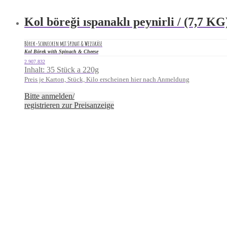
Kol böreği ıspanaklı peynirli / (7,7 KG
Börek-Schnecken mit Spinat & Weisskäse
Kol Börek with Spinach & Cheese
2.907.832
Inhalt: 35 Stück a 220g
Preis je Karton, Stück, Kilo erscheinen hier nach Anmeldung
Bitte anmelden/
registrieren zur Preisanzeige