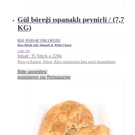
Gül böreği ıspanaklı peynirli / (7,7
KG)
Börek-Röschen mit Spinat & WeissKäse
Rose Börek with Spinach & White Cheese
2.805.709
Inhalt: 35 Stück a 220g
Preis je Karton, Stück, Kilo erscheinen hier nach Anmeldung
Bitte anmelden/
registrieren zur Preisanzeige