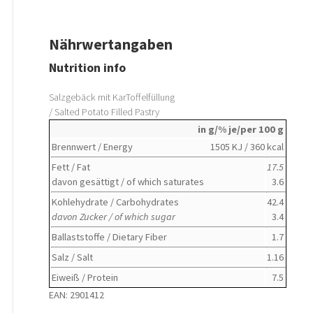
Nährwertangaben
Nutrition info
Salzgebäck mit KarToffelfüllung
/ Salted Potato Filled Pastry
in g/% je/per 100 g
Brennwert / Energy
1505 KJ / 360 kcal
Fett / Fat
17.5
davon gesättigt / of which saturates
3.6
Kohlehydrate / Carbohydrates
42.4
davon Zucker / of which sugar
3.4
Ballaststoffe / Dietary Fiber
1.7
Salz / Salt
1.16
Eiweiß / Protein
7.5
EAN: 2901412