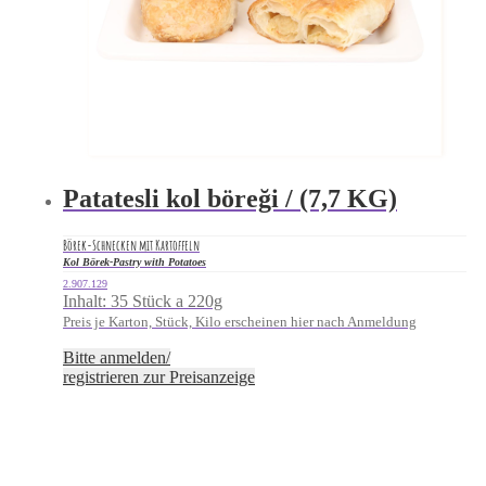
Patatesli kol böreği / (7,7 KG)
Börek-Schnecken mit Kartoffeln
Kol Börek-Pastry with Potatoes
2.907.129
Inhalt: 35 Stück a 220g
Preis je Karton, Stück, Kilo erscheinen hier nach Anmeldung
Bitte anmelden/
registrieren zur Preisanzeige