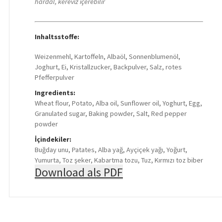
hardal, kereviz içerebilir
Inhaltsstoffe:
Weizenmehl, Kartoffeln, Albaöl, Sonnenblumenöl,
Joghurt, Ei, Kristallzucker, Backpulver, Salz, rotes
Pfefferpulver
Ingredients:
Wheat flour, Potato, Alba oil, Sunflower oil, Yoghurt, Egg,
Granulated sugar, Baking powder, Salt, Red pepper
powder
İçindekiler:
Buğday unu, Patates, Alba yağ, Ayçiçek yağı, Yoğurt,
Yumurta, Toz şeker, Kabartma tozu, Tuz, Kırmızı toz biber
Download als PDF