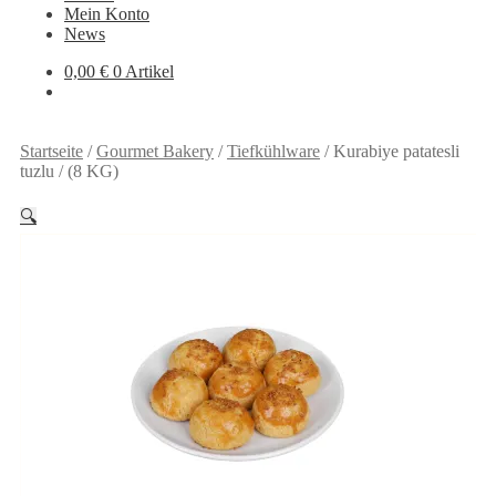
Mein Konto
News
0,00
€
0 Artikel
Startseite
/
Gourmet Bakery
/
Tiefkühlware
/
Kurabiye patatesli
tuzlu / (8 KG)
🔍